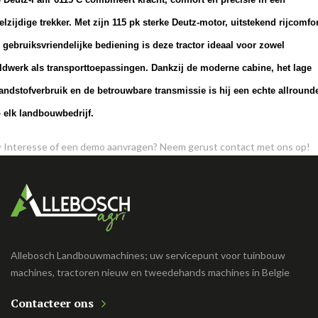
elzijdige trekker. Met zijn
115 pk sterke Deutz-motor
,
uitstekend rijcomfor
n
gebruiksvriendelijke bediening
is deze tractor ideaal voor zowel
ldwerk als transporttoepassingen. Dankzij de
moderne cabine
, het
lage
andstofverbruik
en de
betrouwbare transmissie
is hij een echte allround
 elk landbouwbedrijf.
 Interesse of een demo aanvragen? Neem gerust contact met ons op!
Allebosch Landbouwmachines; uw servicepunt voor tuinbouw
machines, tractoren nieuw en tweedehands machines in Belgie
Contacteer ons