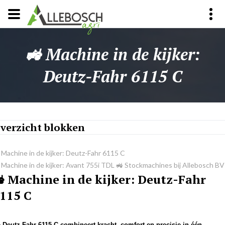
🚜 Machine in de kijker:
Deutz-Fahr 6115 C
verzicht blokken
 Machine in de kijker: Deutz-Fahr 6115 C
 Machine in de kijker: Avant 755i TDL
🚜 Stockmachines bij Allebosch BV
 Machine in de kijker: Deutz-Fahr
115 C
e
Deutz-Fahr 6115 C
combineert kracht, comfort en precisie in één