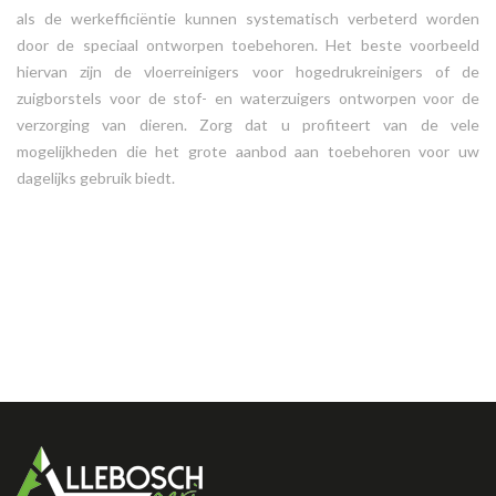
als de werkefficiëntie kunnen systematisch verbeterd worden
door de speciaal ontworpen toebehoren. Het beste voorbeeld
hiervan zijn de vloerreinigers voor hogedrukreinigers of
de
zuigborstels voor de stof- en waterzuigers ontworpen voor de
verzorging van dieren. Zorg dat u profiteert van de vele
mogelijkheden die het grote aanbod aan toebehoren voor uw
dagelijks gebruik biedt.