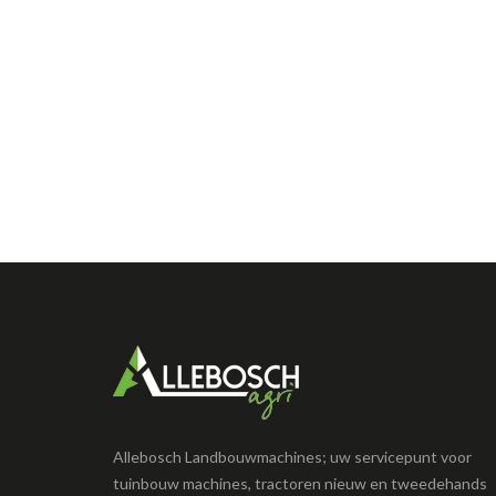
Allebosch Landbouwmachines; uw servicepunt voor
tuinbouw machines, tractoren nieuw en tweedehands