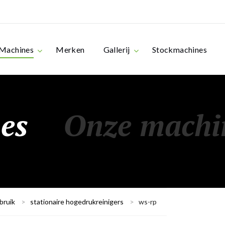
Machines
Merken
Gallerij
Stockmachines
es
Onze machi
bruik
>
stationaire hogedrukreinigers
>
ws-rp