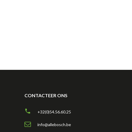
CONTACTEER ONS
+32(0)54.56.60.25
info@allebosch.be