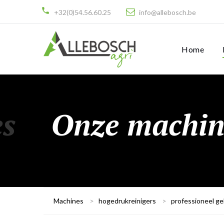
+32(0)54.56.60.25
info@allebosch.be
Home
es
Onze machin
Machines
>
hogedrukreinigers
>
professioneel ge