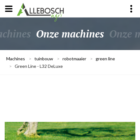
chines
Onze machines
Onze 
Machines
>
tuinbouw
>
robotmaaier
>
green line
>
Green Line - L32 DeLuxe