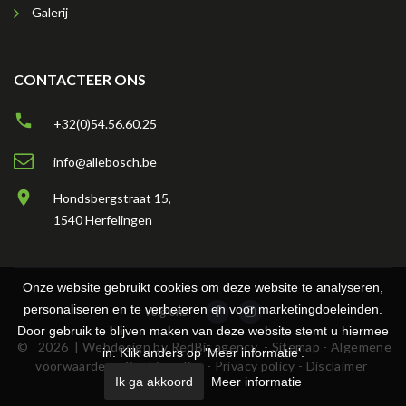
Galerij
CONTACTEER ONS
+32(0)54.56.60.25
info@allebosch.be
Hondsbergstraat 15,
1540 Herfelingen
Onze website gebruikt cookies om deze website te analyseren,
personaliseren en te verbeteren en voor marketingdoeleinden.
Volg ons:
Door gebruik te blijven maken van deze website stemt u hiermee
©
2026
| Webdesign by
RedBit.agency
- Sitemap - Algemene
in. Klik anders op 'Meer informatie'.
voorwaarden - Cookie policy - Privacy policy - Disclaimer
Ik ga akkoord
Meer informatie