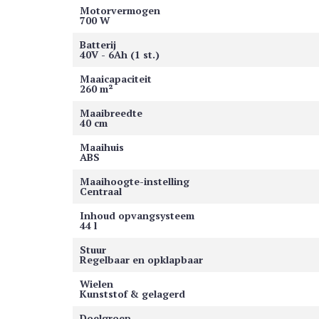
Motorvermogen
700 W
Batterij
40V - 6Ah (1 st.)
Maaicapaciteit
260 m²
Maaibreedte
40 cm
Maaihuis
ABS
Maaihoogte-instelling
Centraal
Inhoud opvangsysteem
44 l
Stuur
Regelbaar en opklapbaar
Wielen
Kunststof & gelagerd
Doelgroep