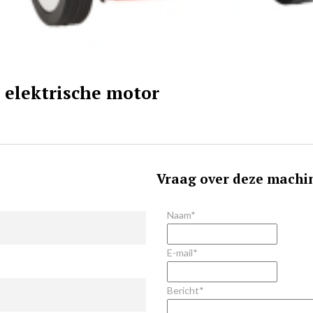
 elektrische motor
Vraag over deze machi
Naam*
E-mail*
Bericht*