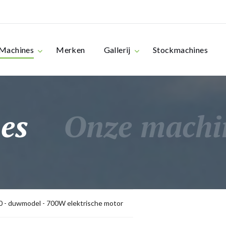
Machines
Merken
Gallerij
Stockmachines
es
Onze machi
 - duwmodel - 700W elektrische motor