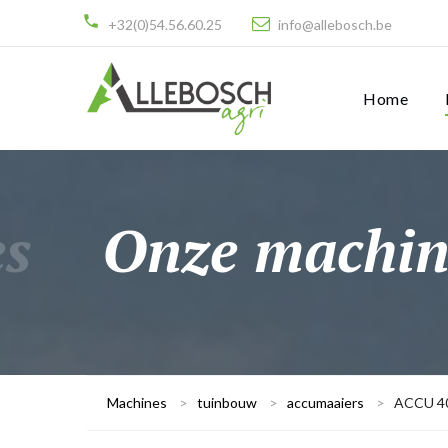
+32(0)54.56.60.25
info@allebosch.be
Home
es
Onze machin
Machines
>
tuinbouw
>
accumaaiers
>
ACCU 40