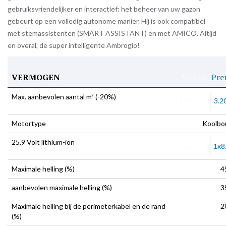
gebruiksvriendelijker en interactief: het beheer van uw gazon
gebeurt op een volledig autonome manier. Hij is ook compatibel
met stemassistenten (SMART ASSISTANT) en met AMICO. Altijd
en overal, de super intelligente Ambrogio!
VERMOGEN
Medium
Pre
Max. aanbevolen aantal m² (-20%)
1.800 m²
3.2
Motortype
Koolbor
25,9 Volt lithium-ion
1x5.8 Ah
1x8
Maximale helling (%)
4
aanbevolen maximale helling (%)
3
Maximale helling bij de perimeterkabel en de rand
2
(%)