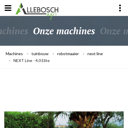
chines
Onze machines
Onze 
Machines
>
tuinbouw
>
robotmaaier
>
next line
>
NEXT Line - 4.0 Elite