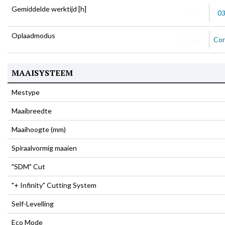
Gemiddelde werktijd [h]
02:45
03
Oplaadmodus
Contact
Con
MAAISYSTEEM
Mestype
Maaibreedte
Maaihoogte (mm)
Spiraalvormig maaien
"SDM" Cut
"+ Infinity" Cutting System
Self-Levelling
Eco Mode