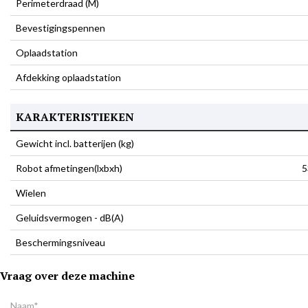
Perimeterdraad (M)
Bevestigingspennen
Oplaadstation
Afdekking oplaadstation
KARAKTERISTIEKEN
Gewicht incl. batterijen (kg)
Robot afmetingen(lxbxh)
5
Wielen
Geluidsvermogen - dB(A)
Beschermingsniveau
Vraag over deze machine
Naam*