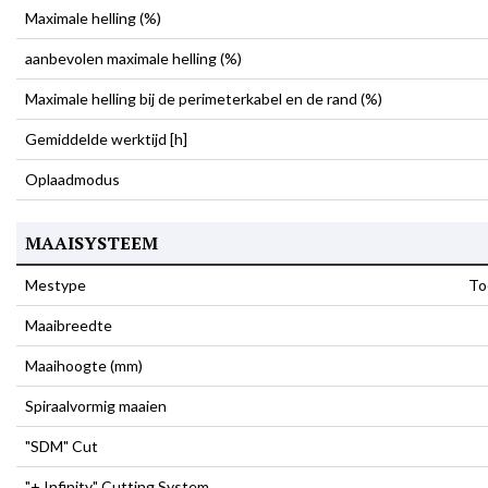
Maximale helling (%)
aanbevolen maximale helling (%)
Maximale helling bij de perimeterkabel en de rand (%)
Gemiddelde werktijd [h]
Oplaadmodus
MAAISYSTEEM
Mestype
To
Maaibreedte
Maaihoogte (mm)
Spiraalvormig maaien
"SDM" Cut
"+ Infinity" Cutting System